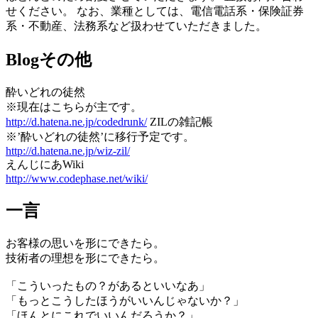
せください。 なお、業種としては、電信電話系・保険証券
系・不動産、法務系など扱わせていただきました。
Blogその他
酔いどれの徒然
※現在はこちらが主です。
http://d.hatena.ne.jp/codedrunk/
ZILの雑記帳
※’酔いどれの徒然’に移行予定です。
http://d.hatena.ne.jp/wiz-zil/
えんじにあWiki
http://www.codephase.net/wiki/
一言
お客様の思いを形にできたら。
技術者の理想を形にできたら。
「こういったもの？があるといいなあ」
「もっとこうしたほうがいいんじゃないか？」
「ほんとにこれでいいんだろうか？」